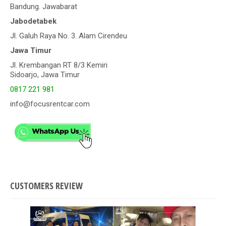
Bandung. Jawabarat
Jabodetabek
Jl. Galuh Raya No. 3. Alam Cirendeu
Jawa Timur
Jl. Krembangan RT 8/3 Kemiri
Sidoarjo, Jawa Timur
0817 221 981
info@focusrentcar.com
CUSTOMERS REVIEW