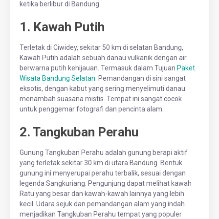
ketika berlibur di Bandung.
1. Kawah Putih
Terletak di Ciwidey, sekitar 50 km di selatan Bandung,
Kawah Putih adalah sebuah danau vulkanik dengan air
berwarna putih kehijauan. Termasuk dalam Tujuan
Paket
Wisata Bandung Selatan
. Pemandangan di sini sangat
eksotis, dengan kabut yang sering menyelimuti danau
menambah suasana mistis. Tempat ini sangat cocok
untuk penggemar fotografi dan pencinta alam.
2. Tangkuban Perahu
Gunung Tangkuban Perahu adalah gunung berapi aktif
yang terletak sekitar 30 km di utara Bandung. Bentuk
gunung ini menyerupai perahu terbalik, sesuai dengan
legenda Sangkuriang. Pengunjung dapat melihat kawah
Ratu yang besar dan kawah-kawah lainnya yang lebih
kecil. Udara sejuk dan pemandangan alam yang indah
menjadikan Tangkuban Perahu tempat yang populer