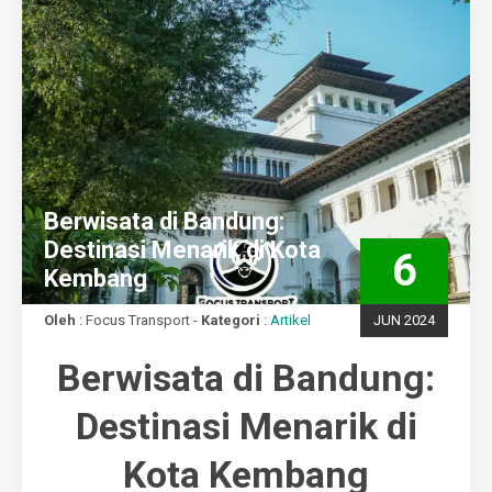
Berwisata di Bandung:
Destinasi Menarik di Kota
6
Kembang
Oleh
: Focus Transport -
Kategori
:
Artikel
JUN 2024
Berwisata di Bandung:
Destinasi Menarik di
Kota Kembang