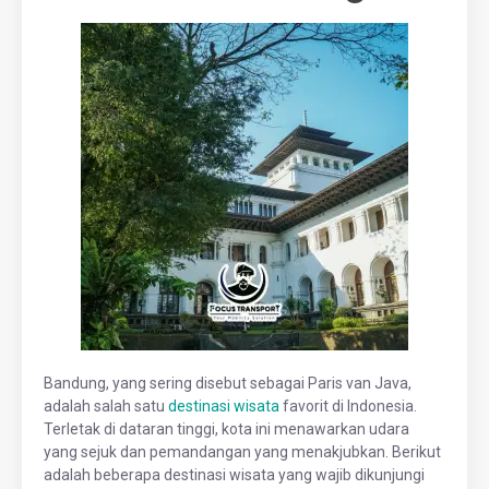
Bandung, yang sering disebut sebagai Paris van Java,
adalah salah satu
destinasi wisata
favorit di Indonesia.
Terletak di dataran tinggi, kota ini menawarkan udara
yang sejuk dan pemandangan yang menakjubkan. Berikut
adalah beberapa destinasi wisata yang wajib dikunjungi