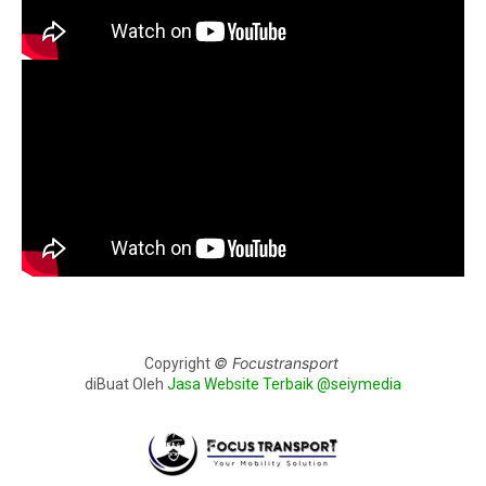
© Focustransport
Copyright
diBuat Oleh
Jasa Website Terbaik
@seiymedia