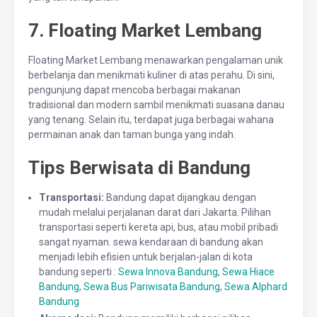
7. Floating Market Lembang
Floating Market Lembang menawarkan pengalaman unik
berbelanja dan menikmati kuliner di atas perahu. Di sini,
pengunjung dapat mencoba berbagai makanan
tradisional dan modern sambil menikmati suasana danau
yang tenang. Selain itu, terdapat juga berbagai wahana
permainan anak dan taman bunga yang indah.
Tips Berwisata di Bandung
Transportasi:
Bandung dapat dijangkau dengan
mudah melalui perjalanan darat dari Jakarta. Pilihan
transportasi seperti kereta api, bus, atau mobil pribadi
sangat nyaman. sewa kendaraan di bandung akan
menjadi lebih efisien untuk berjalan-jalan di kota
bandung seperti :
Sewa Innova Bandung
,
Sewa Hiace
Bandung
,
Sewa Bus Pariwisata Bandung
,
Sewa Alphard
Bandung