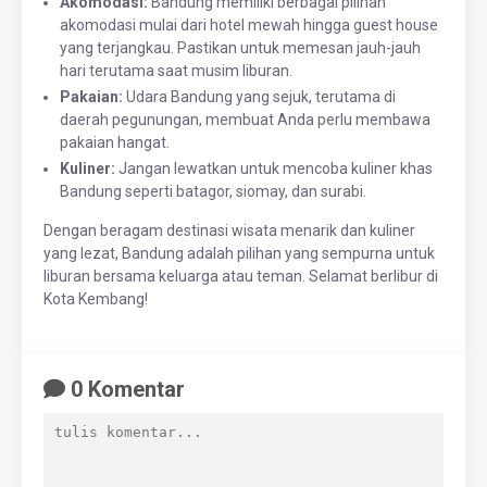
Akomodasi:
Bandung memiliki berbagai pilihan
akomodasi mulai dari hotel mewah hingga guest house
yang terjangkau. Pastikan untuk memesan jauh-jauh
hari terutama saat musim liburan.
Pakaian:
Udara Bandung yang sejuk, terutama di
daerah pegunungan, membuat Anda perlu membawa
pakaian hangat.
Kuliner:
Jangan lewatkan untuk mencoba kuliner khas
Bandung seperti batagor, siomay, dan surabi.
Dengan beragam destinasi wisata menarik dan kuliner
yang lezat, Bandung adalah pilihan yang sempurna untuk
liburan bersama keluarga atau teman. Selamat berlibur di
Kota Kembang!
0 Komentar